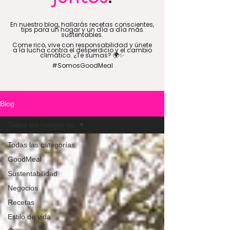
En nuestro blog, hallarás recetas conscientes,
tips para un hogar y un día a día más
sustentables.
Come rico, vive con responsabilidad y únete
a la lucha contra el desperdicio y el cambio
climático. ¿Te sumas? 🌍✨
#SomosGoodMeal
Blog
Todas las categorías
Todas las categorías
GoodMeal
Sustentabilidad
Negocios
Recetas
Estilo de vida