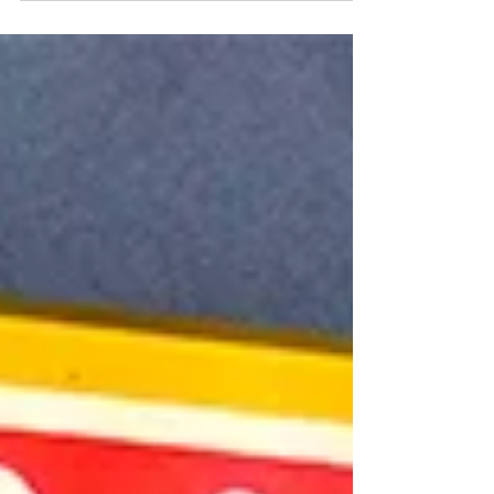
algo rico para descubrir. Y si además puedes
rescatar productos a un precio conveniente a
través de GoodMeal, mucho mejor 👀 Si estás
pensando en pasear por el barrio, estos son cuatro
lugares que vale la pena conocer. 1. Pan de Masa
Madre Si eres fan del pan artesanal, este lugar es
una parada obligada. Aquí encontrarás panes ela