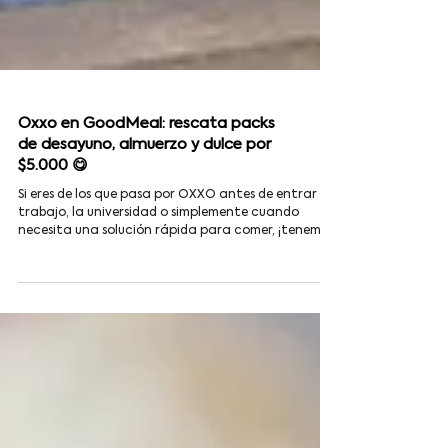
Oxxo en GoodMeal: rescata packs
de desayuno, almuerzo y dulce por
$5.000 😋
Si eres de los que pasa por OXXO antes de entrar al
trabajo, la universidad o simplemente cuando
necesita una solución rápida para comer, ¡tenemos
una buena noticia! En GoodMeal ahora puedes
rescatar packs sorpresa de desayuno, almuerzo y
dulce por solo $5.000, disponibles en distintos
locales de Oxxo en la Región Metropolitana. ¿Qué
packs puedes encontrar? Según la disponibilidad de
cada tienda, podrás encontrar: 🥐 Pack Desayuno: