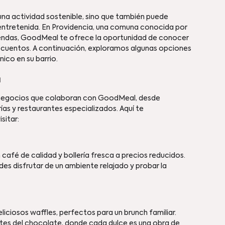
na actividad sostenible, sino que también puede 
 entretenida. En Providencia, una comuna conocida por 
iendas, GoodMeal te ofrece la oportunidad de conocer 
escuentos. A continuación, exploramos algunas opciones 
ico en su barrio.
a
e negocios que colaboran con GoodMeal, desde 
ías y restaurantes especializados. Aquí te 
sitar:
 café de calidad y bollería fresca a precios reducidos.
s disfrutar de un ambiente relajado y probar la 
eliciosos waffles, perfectos para un brunch familiar.
ntes del chocolate, donde cada dulce es una obra de 