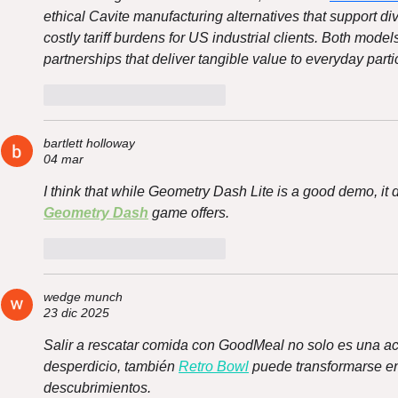
ethical Cavite manufacturing alternatives that support div
costly tariff burdens for US industrial clients. Both model
partnerships that deliver tangible value to everyday parti
Me gusta
Reaccionar
bartlett holloway
04 mar
I think that while Geometry Dash Lite is a good demo, it 
Geometry Dash
 game offers.
Me gusta
Reaccionar
wedge munch
23 dic 2025
Salir a rescatar comida con GoodMeal no solo es una acc
desperdicio, también 
Retro Bowl
 puede transformarse en
descubrimientos.