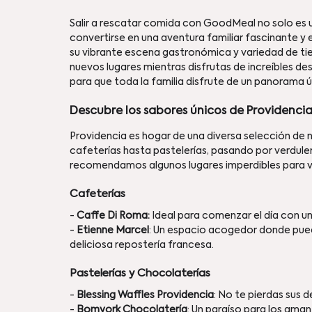
Salir a rescatar comida con GoodMeal no solo es u
convertirse en una aventura familiar fascinante y
su vibrante escena gastronómica y variedad de t
nuevos lugares mientras disfrutas de increíbles d
para que toda la familia disfrute de un panorama ún
Descubre los sabores únicos de Providenci
Providencia es hogar de una diversa selección d
cafeterías hasta pastelerías, pasando por verduler
recomendamos algunos lugares imperdibles para vi
Cafeterías
- 
Caffe Di Roma:
 Ideal para comenzar el día con un
- 
Etienne Marcel
: Un espacio acogedor donde puede
deliciosa repostería francesa. 
Pastelerías y Chocolaterías
- 
Blessing Waffles Providencia
: No te pierdas sus d
- 
Bomyork Chocolatería
: Un paraíso para los ama