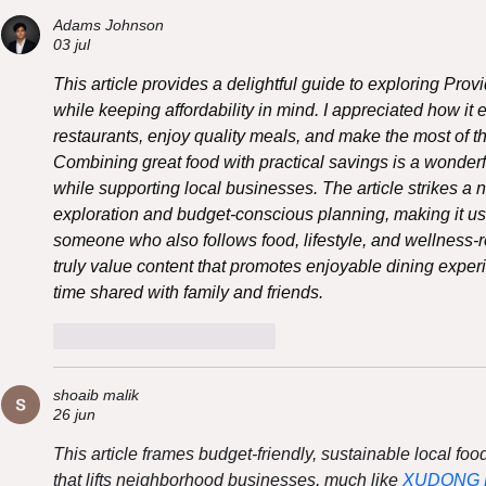
para rescatar sabores
rescata pa
Adams Johnson
increíbles en Barrio
desayuno, 
03 jul
Lastarria 📍
dulce por $
This article provides a delightful guide to exploring Prov
while keeping affordability in mind. I appreciated how it 
restaurants, enjoy quality meals, and make the most of t
Combining great food with practical savings is a wonder
while supporting local businesses. The article strikes a
exploration and budget-conscious planning, making it usef
someone who also follows food, lifestyle, and wellness-r
truly value content that promotes enjoyable dining expe
time shared with family and friends.
Me gusta
Reaccionar
shoaib malik
26 jun
This article frames budget-friendly, sustainable local foo
that lifts neighborhood businesses, much like 
XUDONG Ph