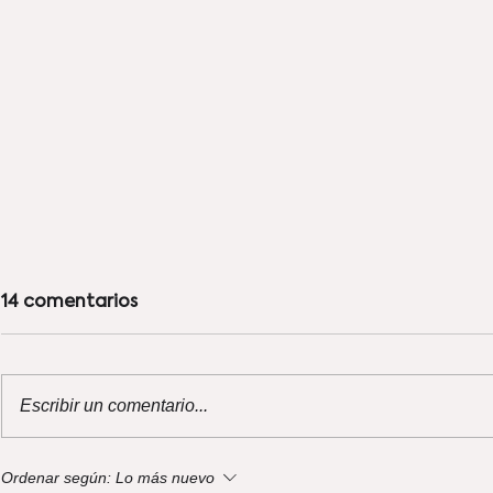
14 comentarios
Escribir un comentario...
Guía GoodMeal: 4 lugares
Oxxo en G
Ordenar según:
Lo más nuevo