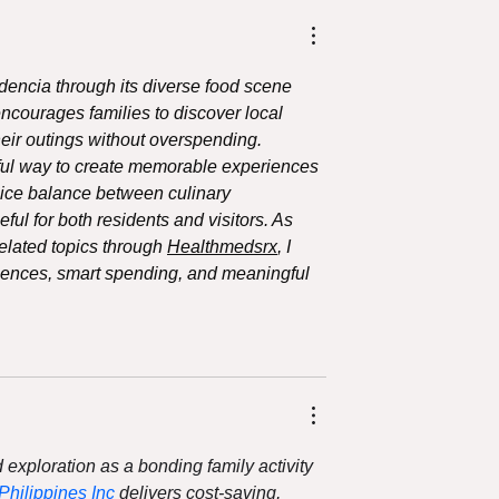
cks de
Descubre opciones para
almuerzo y
compartir en GoodMeal 
5.000 😋
😋
idencia through its diverse food scene 
encourages families to discover local 
heir outings without overspending. 
ful way to create memorable experiences 
 nice balance between culinary 
ul for both residents and visitors. As 
elated topics through 
Healthmedsrx
, I 
riences, smart spending, and meaningful 
d exploration as a bonding family activity 
ilippines Inc
 delivers cost-saving, 