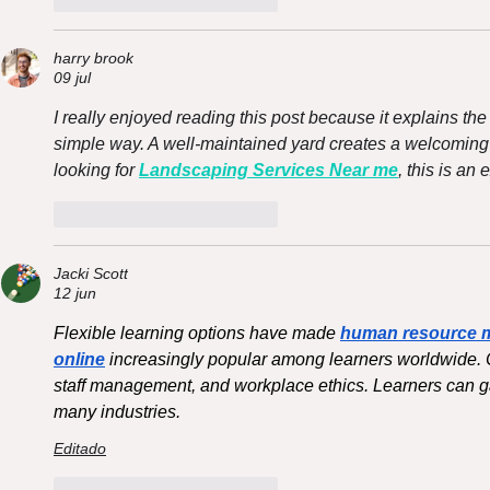
harry brook
09 jul
I really enjoyed reading this post because it explains the
simple way. A well-maintained yard creates a welcoming fir
looking for 
Landscaping Services Near me
, this is an
Me gusta
Reaccionar
Jacki Scott
12 jun
Flexible learning options have made 
human resource 
online
 increasingly popular among learners worldwide.
staff management, and workplace ethics. Learners can gai
many industries.
Editado
Me gusta
Reaccionar