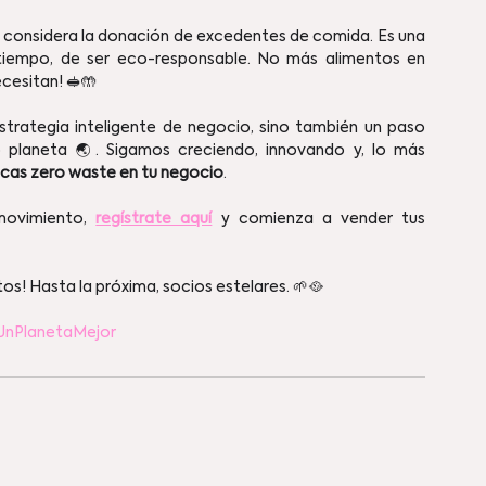
r, considera la donación de excedentes de comida. Es una 
iempo, de ser eco-responsable. No más alimentos en 
ecesitan! 🥪🤲
 planeta 🌏. Sigamos creciendo, innovando y, lo más 
icas zero waste en tu negocio
.
movimiento, 
regístrate aquí
 y comienza a vender tus 
os! Hasta la próxima, socios estelares. 🌱🥘
UnPlanetaMejor