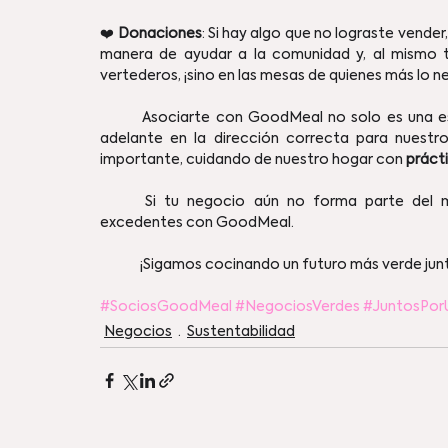
❤️ 
Donaciones
: Si hay algo que no lograste vende
manera de ayudar a la comunidad y, al mismo t
vertederos, ¡sino en las mesas de quienes más lo n
	Asociarte con GoodMeal no solo es una estrategia inteligente de negocio, sino también un paso 
adelante en la dirección correcta para nuestro
importante, cuidando de nuestro hogar con 
práct
	Si tu negocio aún no forma parte del 
excedentes con GoodMeal.
	¡Sigamos cocinando un futuro más verde junt
#SociosGoodMeal
#NegociosVerdes
#JuntosPor
Negocios
Sustentabilidad