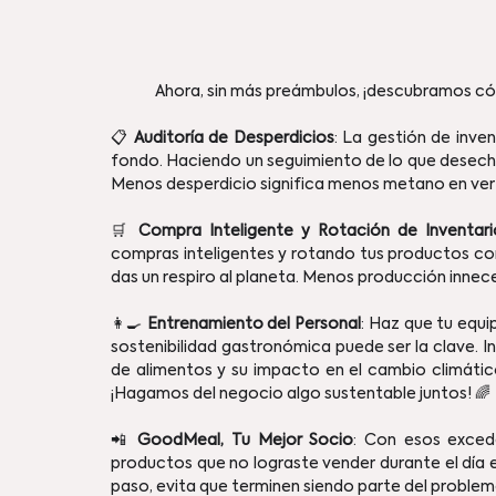
	Ahora, sin más preámbulos, ¡descubramos có
📋 
Auditoría de Desperdicios
: La gestión de inve
fondo. Haciendo un seguimiento de lo que desecha
Menos desperdicio significa menos metano en verte
🛒 
Compra Inteligente y Rotación de Inventari
compras inteligentes y rotando tus productos con
das un respiro al planeta. Menos producción innec
👩‍🍳 
Entrenamiento del Personal
: Haz que tu equi
sostenibilidad gastronómica puede ser la clave. In
de alimentos y su impacto en el cambio climáti
¡Hagamos del negocio algo sustentable juntos! 🌈
📲 
GoodMeal, Tu Mejor Socio
: Con esos exceden
productos que no lograste vender durante el día e
paso, evita que terminen siendo parte del problema