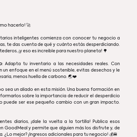
mo hacerlo! 🚀
ntarios inteligentes comienza con conocer tu negocio a 
s, te das cuenta de qué y cuánto estás desperdiciando. 
deros, ¡y eso es increible para nuestro planeta! 🌳
o
: Adapta tu inventario a las necesidades reales. Con 
 un enfoque en el menú sostenible, evitas desechos y le 
esaria, menos huella de carbono. 🌏❤️
po sea un aliado en esta misión. Una buena formación en 
formarlos sobre la importancia de reducir el desperdicio 
co puede ser ese pequeño cambio con un gran impacto. 
tes diarios, ¡dale la vuelta a la tortilla! Publica esos 
n GoodMeal y permite que alguien más los disfrute y, de 
. ¿Lo mejor? ¡Ingresos adicionales para tu negocio! 💰🍔