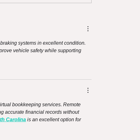
celebrar?
Dónde comer rico y más
pciones para
barato en sector El Golf
 en GoodMeal 🎁
junto a GoodMeal 🏢😋
braking systems in excellent condition. 
prove vehicle safety while supporting 
 virtual bookkeeping services. Remote 
g accurate financial records without 
h Carolina
 is an excellent option for 