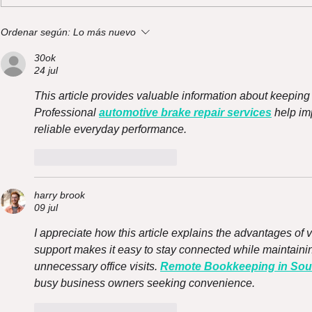
Oxxo en GoodMeal:
¿Algo que 
Ordenar según:
Lo más nuevo
rescata packs de
Descubre o
30ok
desayuno, almuerzo y
compartir
24 jul
dulce por $5.000 😋
😋
This article provides valuable information about keeping 
Professional 
automotive brake repair services
 help im
reliable everyday performance.
Me gusta
Reaccionar
harry brook
09 jul
I appreciate how this article explains the advantages of
support makes it easy to stay connected while maintainin
unnecessary office visits. 
Remote Bookkeeping in Sout
busy business owners seeking convenience.
Me gusta
Reaccionar